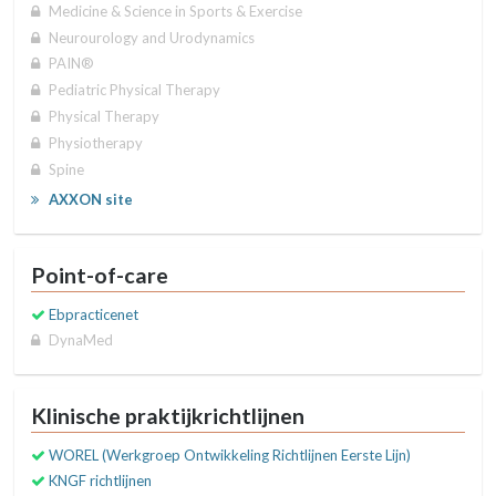
Medicine & Science in Sports & Exercise
Neurourology and Urodynamics
PAIN®
Pediatric Physical Therapy
Physical Therapy
Physiotherapy
Spine
AXXON site
Point-of-care
Ebpracticenet
DynaMed
Klinische praktijkrichtlijnen
WOREL (Werkgroep Ontwikkeling Richtlijnen Eerste Lijn)
KNGF richtlijnen