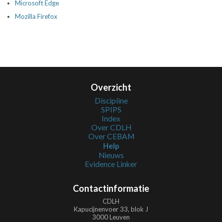
Microsoft Edge
Mozilla Firefox
Overzicht
Discipline
SPIPS
Index
Over CDLH
Over CEBAM
Help
Nieuws
Evidence Linker
Contactinformatie
CDLH
Kapucijnenvoer 33, blok J
3000 Leuven