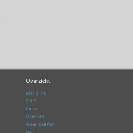
Overzicht
Discipline
SPIPS
Index
Over CDLH
Over CEBAM
Help