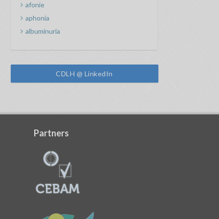
afonie
aphonia
albuminuria
CDLH @ LinkedIn
Partners