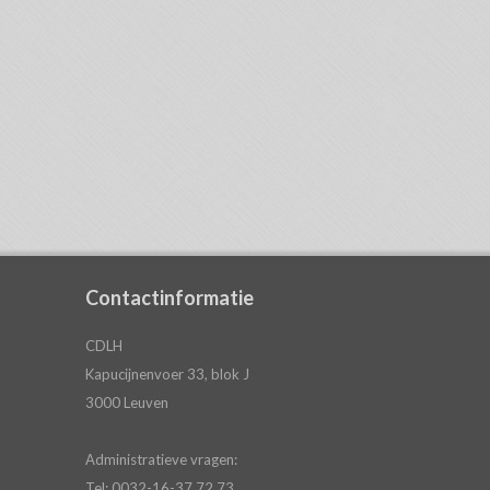
Contactinformatie
CDLH
Kapucijnenvoer 33, blok J
3000 Leuven
Administratieve vragen:
Tel: 0032-16-37 72 73