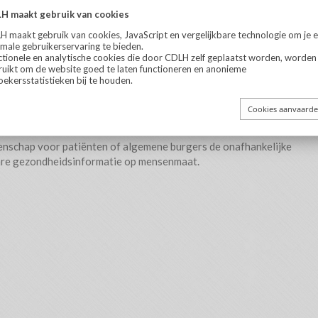
raktijkrichtlijnen
en geeft methodologische ondersteuning aan
n, onderhouden en verspreiden van Systematische Reviews.
e als collaborating centre van het Joanna Briggs Institute.
oor elke zorgverlener een venster op objectieve medische en
gen een betaalbare prijs.
nschap voor patiënten of algemene burgers de onafhankelijke
are gezondheidsinformatie op mensenmaat.