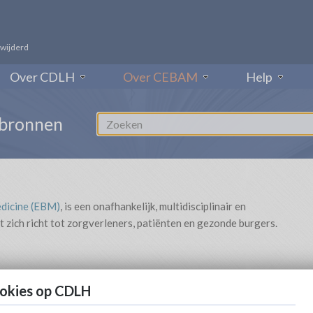
rwijderd
Over CDLH
Over CEBAM
Help
 bronnen
dicine (EBM)
, is een onafhankelijk, multidisciplinair en
t zich richt tot zorgverleners, patiënten en gezonde burgers.
in hun dagelijkse praktijk gebruik te maken van Evidence-
cursussen
georganiseerd. Het instituut streeft er tevens naar
okies op CDLH
end te maken.