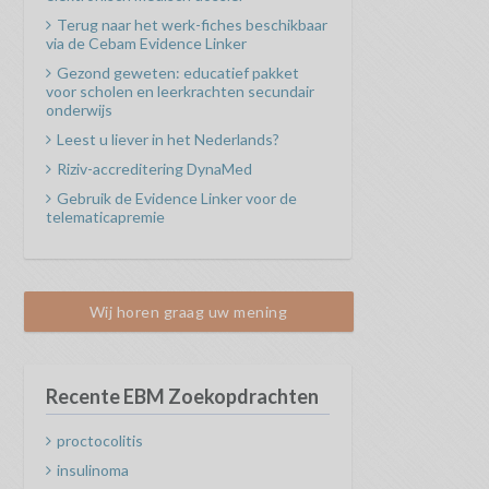
Terug naar het werk-fiches beschikbaar
via de Cebam Evidence Linker
Gezond geweten: educatief pakket
voor scholen en leerkrachten secundair
onderwijs
Leest u liever in het Nederlands?
Riziv-accreditering DynaMed
Gebruik de Evidence Linker voor de
telematicapremie
Wij horen graag uw mening
Recente EBM Zoekopdrachten
proctocolitis
insulinoma