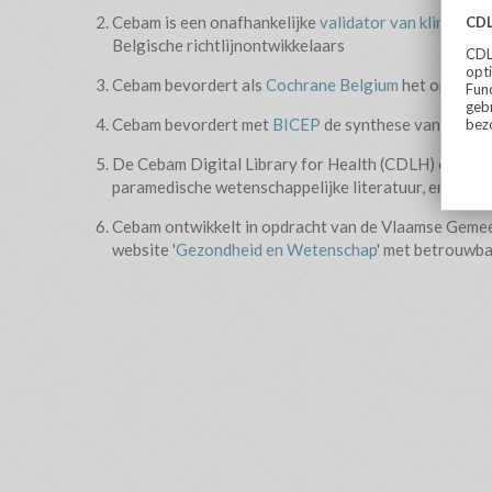
Cebam is een onafhankelijke
validator van klinische p
Belgische richtlijnontwikkelaars
Cebam bevordert als
Cochrane Belgium
het opstelle
Cebam bevordert met
BICEP
de synthese van evidenc
De Cebam Digital Library for Health (CDLH) opent v
paramedische wetenschappelijke literatuur, en dit te
Cebam ontwikkelt in opdracht van de Vlaamse Gemee
website '
Gezondheid en Wetenschap
' met betrouwb