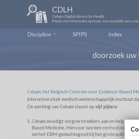
CDLH
Cebam Digital Library for Health
Medische informatie op maat, een muisklik van u ve
Discipline
SPIPS
Index
doorzoek uw
Cebam, het Belgisch Centrum voor Evidence-Based Me
interuniversitair medisch wetenschappelijk instituut da
De werking van Cebam steunt op
vijf pijlers
:
Cebam moedigt zorgverstrekkers aan en helpt hen om 
Based Medicine. Hiervoor worden
methodologische 
Co
om het EBM-gedachtegoed bij het grote publiek bek